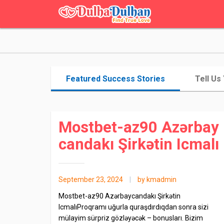
Featured Success Stories
Tell Us
Mostbet-az90 Azərbay
candakı Şirkətin Icmalı
September 23, 2024
|
by
kmadmin
Mostbet-az90 Azərbaycandakı Şirkətin
IcmalıProqramı uğurla quraşdırdıqdan sonra sizi
mülayim sürpriz gözləyəcək – bonusları. Bizim