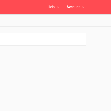
Help
Account