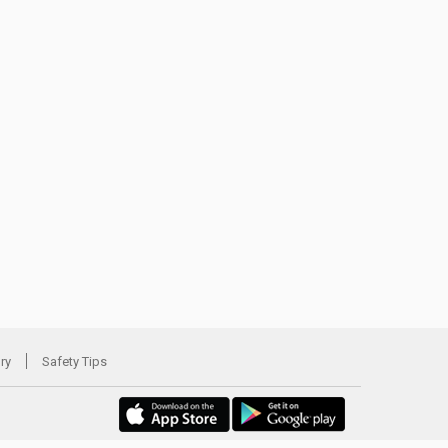
ory
Safety Tips