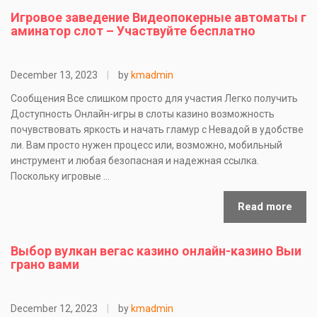
Игровое заведение Видеопокерные автоматы г
аминатор слот – Участвуйте бесплатно
December 13, 2023
|
by
kmadmin
Сообщения Все слишком просто для участия Легко получить
Доступность Онлайн-игры в слоты казино возможность
почувствовать яркость и начать гламур с Невадой в удобстве
ли. Вам просто нужен процесс или, возможно, мобильный
инструмент и любая безопасная и надежная ссылка.
Поскольку игровые …
Read more
Выбор вулкан вегас казино онлайн-казино Выи
грано вами
December 12, 2023
|
by
kmadmin