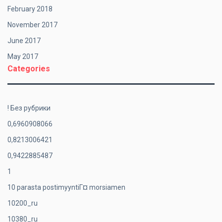
February 2018
November 2017
June 2017
May 2017
Categories
! Без рубрики
0,6960908066
0,8213006421
0,9422885487
1
10 parasta postimyyntiГ¤ morsiamen
10200_ru
10380_ru