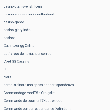
casino utan svensk licens
casino zonder crucks netherlands
casino-game
casino-glory india
casinos
Casinozer gg Online
catГЎlogo de novias por correo
Cbet GG Cassino
ch
cialis
come ordinare una sposa per corrispondenza
Commandage mariГ©e Craigslist
Commande de courrier Г©lectronique
Commande par correspondance Definitiom