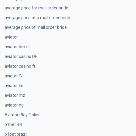
average price for mail order bride
average price of a mail order bride
average price of mail order bride
aviator
aviator brazil
aviator casino DE
aviator casino fr
aviator IN
aviator ke
aviator mz
aviator ng
Aviator Play Online
b1bet BR
b1bet brazil