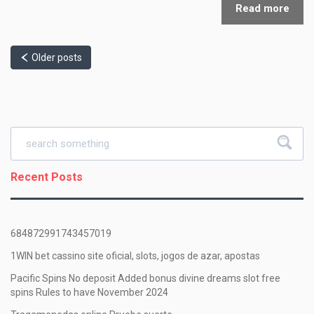
Read more
Older posts
Recent Posts
684872991743457019
1WIN bet cassino site oficial, slots, jogos de azar, apostas
Pacific Spins No deposit Added bonus divine dreams slot free
spins Rules to have November 2024