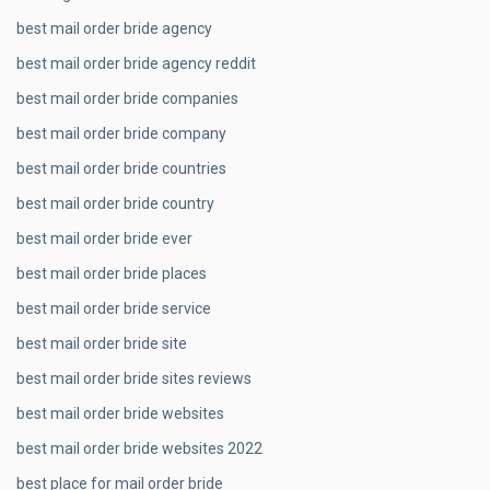
best mail order bride agency
best mail order bride agency reddit
best mail order bride companies
best mail order bride company
best mail order bride countries
best mail order bride country
best mail order bride ever
best mail order bride places
best mail order bride service
best mail order bride site
best mail order bride sites reviews
best mail order bride websites
best mail order bride websites 2022
best place for mail order bride