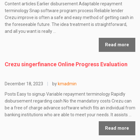
Content articles Earlier disbursement Adaptable repayment
terminology Snap software program process Reliable lender
Crezu improve is often a safe and easy method of getting cash in
the foreseeable future. The idea treatment is straightforward,
and all you want is really …
Read more
Crezu singerfinance Online Progress Evaluation
December 18, 2023
|
by
kmadmin
Posts Easy to signup Variable repayment terminology Rapidly
disbursement regarding cash No the mandatory costs Crezu can
be a free of charge advance software which fits an individual from
banking institutions who are able to meet your needs. It assists …
Read more