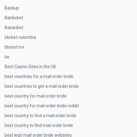
Backup
Bankobet
Basaribet
bbrbet colombia
bbrbet mx
be
Best Casino Sites in the UK
best countries for a mail order bride
best countries to get a mail order bride
best country for mail order bride
best country for mail order bride reddit
best country to find a mail order bride
best country to find mail order bride
best legit mail order bride websites