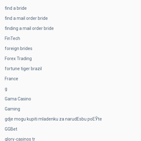
find a bride
find a mail order bride
finding a mail order bride
FinTech
foreign brides
Forex Trading
fortune tiger brazil
France
g
Gama Casino
Gaming
gdje mogu kupiti mladenku za narudЕѕbu poЕЎte
GGBet
glory-casinos tr