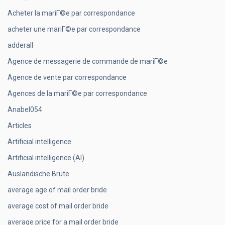
Acheter la mariГ©e par correspondance
acheter une mariГ©e par correspondance
adderall
Agence de messagerie de commande de mariГ©e
Agence de vente par correspondance
Agences de la mariГ©e par correspondance
Anabel054
Articles
Artificial intelligence
Artificial intelligence (AI)
Auslandische Brute
average age of mail order bride
average cost of mail order bride
average price for a mail order bride