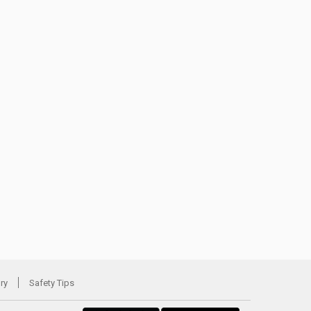
ory
Safety Tips