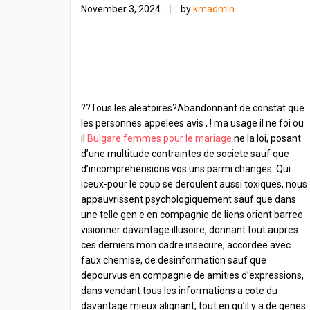
November 3, 2024
|
by
kmadmin
??Tous les aleatoires?Abandonnant de constat que
les personnes appelees avis , ! ma usage il ne foi ou
il
Bulgare femmes pour le mariage
ne la loi, posant
d’une multitude contraintes de societe sauf que
d’incomprehensions vos uns parmi changes. Qui
iceux-pour le coup se deroulent aussi toxiques, nous
appauvrissent psychologiquement sauf que dans
une telle gen e en compagnie de liens orient barree
visionner davantage illusoire, donnant tout aupres
ces derniers mon cadre insecure, accordee avec
faux chemise, de desinformation sauf que
depourvus en compagnie de amities d’expressions,
dans vendant tous les informations a cote du
davantage mieux alignant, tout en qu’il y a de genes