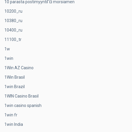
10 parasta postimyyntiГ¤ morsiamen
10200_ru
10380_ru
10400_ru
11100_tr
1w
1win
1Win AZ Casino
1Win Brasil
1win Brazil
1WIN Casino Brasil
1win casino spanish
1win fr
1win India