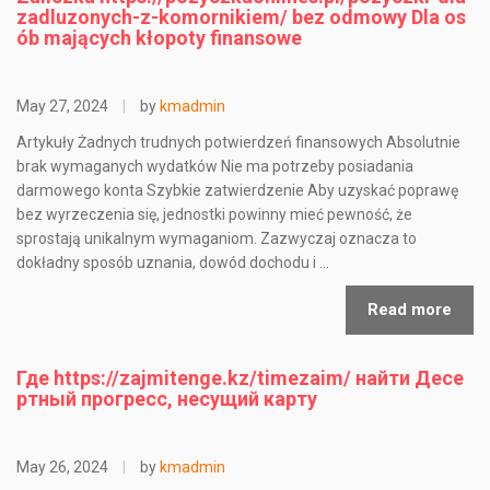
zadluzonych-z-komornikiem/ bez odmowy Dla os
ób mających kłopoty finansowe
May 27, 2024
|
by
kmadmin
Artykuły Żadnych trudnych potwierdzeń finansowych Absolutnie
brak wymaganych wydatków Nie ma potrzeby posiadania
darmowego konta Szybkie zatwierdzenie Aby uzyskać poprawę
bez wyrzeczenia się, jednostki powinny mieć pewność, że
sprostają unikalnym wymaganiom. Zazwyczaj oznacza to
dokładny sposób uznania, dowód dochodu i …
Read more
Где https://zajmitenge.kz/timezaim/ найти Десе
ртный прогресс, несущий карту
May 26, 2024
|
by
kmadmin