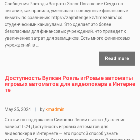
Сообщения Расходы Затраты Залог Погашение Ссуды на
питание, как правило, уменьшают совокупные финансовые
лимиты по сравнению https://zajmitenge.kz/timezaim/ со
студенческими каникулами. Это сделает это более
безопасным для финансовых учреждений, что приведет к
увеличению затрат для заемщиков. Есть много финансовых
учреждений, в …
Read more
Доступность Вулкан Рояль игРовые автоматы
игровых автоматов для видеопокера в Интерне
те
May 25, 2024
|
by
kmadmin
Статьи по содержанию Символы Линии выплат Давление
зависит ГСЧ Доступность игровых автоматов для
видеопокера в Интернете — это простой способ узнать