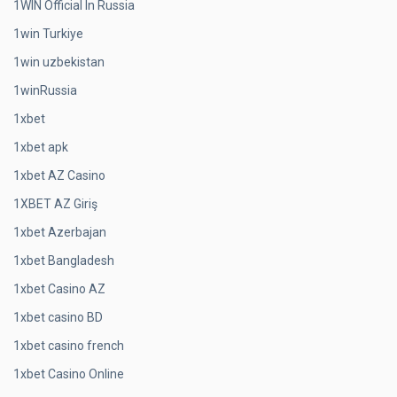
1WIN Official In Russia
1win Turkiye
1win uzbekistan
1winRussia
1xbet
1xbet apk
1xbet AZ Casino
1XBET AZ Giriş
1xbet Azerbajan
1xbet Bangladesh
1xbet Casino AZ
1xbet casino BD
1xbet casino french
1xbet Casino Online