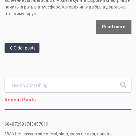
волнение Лас-Вегаса. Вы можете купить широкий спектр игр и
начать играть в атмосфере, которая иногда была довольна,
что стимулирует. …
Read more
Older posts
Recent Posts
684872991743457019
1WIN bet cassino site oficial, slots, jogos de azar, apostas